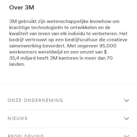
Safety-
area
FoodSafety
Over 3M
**
***
Consumer-
url**
DIY
3M gebruikt zijn wetenschappelijke knowhow om
***
**Site
krachtige technologieën te ontwikkelen en de
url**
area
kwaliteit van leven van elk individu te verbeteren. Het
https://www.3mnederland.nl/3M/nl_NL/company-
**
bedrijf vertrouwt op een bedrijfscultuur die creatieve
base-
HP-
samenwerking bevordert. Met ongeveer 95.000
bnl/all-
Automotive
werknemers wereldwijd en een omzet van $
3m-
***
35,4 miljard heeft 3M kantoren in meer dan 70
products/~/Alle-
url**
landen.
3M-
/3M/nl_NL/company-
Producten/Consument/?
base-
N=5002385+8709316+8711017&rt=r3
bnl/all-
Doe-
3m-
products/?
het-
ONZE ONDERNEMING
N=5002385+8709313+8711017&rt=r3
zelf
Automotive
Elke
Uw
klus
NIEUWS
reputatie
wordt
garandeert
leuker
herhaalaankopen
als
REGELGEVING