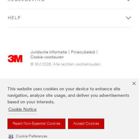
en
je
onderscheidt
met
u
goede
HELP
van
producten
de
werkt.
concurrentie.
Lees
Met
meer
bijna
over
Juridische Informatie
|
Privacybeleid
|
100
doe-
Cookie-voorkeuren
jaar
het-
© 3M 2026. Alle rechten voorbehouden.
ervaring
zelf
in
bij
de
3M
auto-
Zie
This website uses cookies on your device to enhance site
industrie
alle
navigation, analyze site usage, and deliver you advertisements
kennen
doe-
based on your interests.
wij
het-
Cookie Notice
de
zelf-
in’s
producten
en
**Site
Reject Non-Essential Cookies
Accept Cookies
De bovenstaande merken zijn handelsmerken van 3M.we
out’s
area
van
**
Cookie Preferences