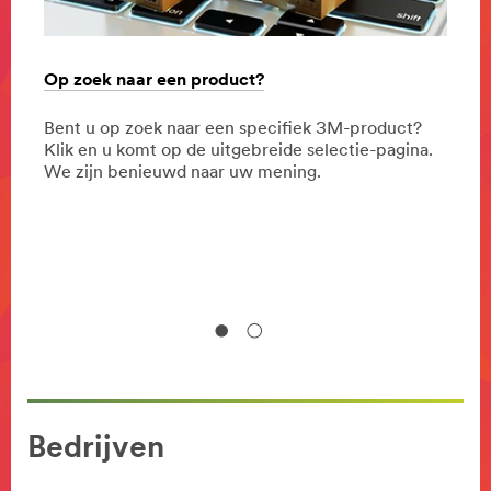
Op zoek naar een product?
Mond
Bent u op zoek naar een specifiek 3M-product?
Het v
Klik en u komt op de uitgebreide selectie-pagina.
steeg
We zijn benieuwd naar uw mening.
pande
of Sc
ekijk
publi
Bedrijven