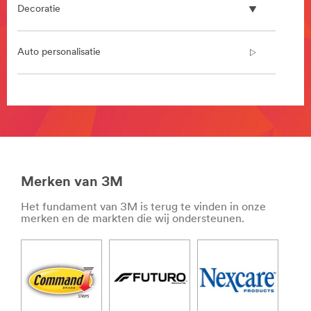
**Site
Decoratie
area
**
HP-
Auto personalisatie
Automotive-
CollisionRepair
***
**Site
url**
area
/3M/nl_NL/collision-
**
repair-
DecoratingOrganizing-
bnl/
BathroomOrganization
**Site
***
Merken van 3M
area
url**
**
https://command.3mnederland.nl/3M/nl_NL/command-
Het fundament van 3M is terug te vinden in onze
HP-
EU/
merken en de markten die wij ondersteunen.
CommSolutions-
**Site
CommercialCleaning
area
***
**
url**
Personal-
/3M/nl_NL/graphics-
Health-
and-
Care-