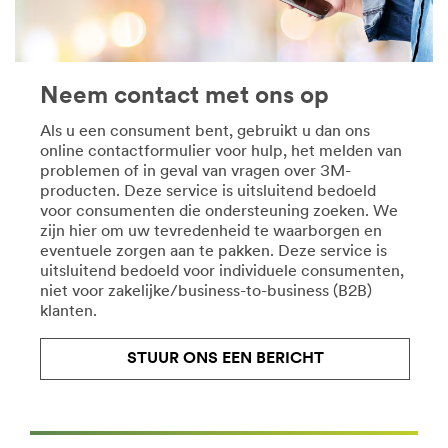
Energy-
glitter
ElectricalConstruction
en
***
glamour
url**
of
Neem contact met ons op
strak
/3M/nl_NL/elektrotechnisch-
en
onderhoud-
Als u een consument bent, gebruikt u dan ons
ingetogen.
en-
online contactformulier voor hulp, het melden van
Tapes
herstel-
problemen of in geval van vragen over 3M-
te
bnl/
producten. Deze service is uitsluitend bedoeld
over
**Site
voor consumenten die ondersteuning zoeken. We
in
area
zijn hier om uw tevredenheid te waarborgen en
elke
**
eventuele zorgen aan te pakken. Deze service is
stijl.
HP-
uitsluitend bedoeld voor individuele consumenten,
Lees
Electronics-
niet voor zakelijke/business-to-business (B2B)
meer
ElectronicSemiConductorComponents
klanten.
over
***
decoratie
url**
ideeën
STUUR ONS EEN BERICHT
**Site
Zie
area
alle
**
decoratieproducten
HP-
**Site