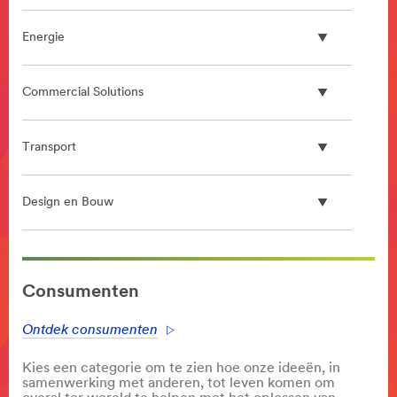
Energie
Commercial Solutions
Transport
Design en Bouw
**Site
area
Consumenten
**
Bioprocessing
Ontdek consumenten
***
url**
Kies een categorie om te zien hoe onze ideeën, in
#
samenwerking met anderen, tot leven komen om