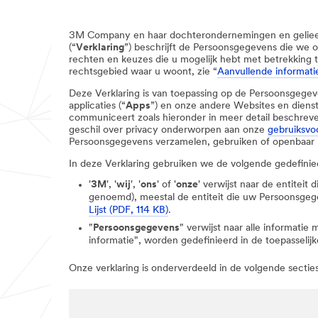
3M Company en haar dochterondernemingen en geliee
(“
Verklaring
”) beschrijft de Persoonsgegevens die we
rechten en keuzes die u mogelijk hebt met betrekking 
rechtsgebied waar u woont, zie “
Aanvullende informati
Deze Verklaring is van toepassing op de Persoonsgegev
applicaties (“
Apps
”) en onze andere Websites en dienst
communiceert zoals hieronder in meer detail beschreven.
geschil over privacy onderworpen aan onze
gebruiksv
Persoonsgegevens verzamelen, gebruiken of openbaar
In deze Verklaring gebruiken we de volgende gedefini
'
3M
', '
wij
', '
ons
' of '
onze
' verwijst naar de entitei
genoemd), meestal de entiteit die uw Persoonsgegev
Lijst (PDF, 114 KB)
.
"
Persoonsgegevens
" verwijst naar alle informatie
informatie", worden gedefinieerd in de toepasselij
Onze verklaring is onderverdeeld in de volgende secties.