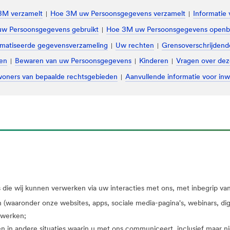
3M verzamelt
Hoe 3M uw Persoonsgegevens verzamelt
Informatie
w Persoonsgegevens gebruikt
Hoe 3M uw Persoonsgegevens openb
tomatiseerde gegevensverzameling
Uw rechten
Grensoverschrijdend
den
Bewaren van uw Persoonsgegevens
Kinderen
Vragen over dez
nwoners van bepaalde rechtsgebieden
Aanvullende informatie voor in
die wij kunnen verwerken via uw interacties met ons, met inbegrip van,
den (waaronder onze websites, apps, sociale media-pagina's, webinars, d
twerken;
in andere situaties waarin u met ons communiceert, inclusief maar nie