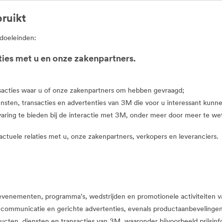
ruikt
doeleinden:
ties met u en onze zakenpartners.
nsacties waar u of onze zakenpartners om hebben gevraagd;
nsten, transacties en advertenties van 3M die voor u interessant kunnen
aring te bieden bij de interactie met 3M, onder meer door meer te w
ctuele relaties met u, onze zakenpartners, verkopers en leveranciers.
venementen, programma's, wedstrijden en promotionele activiteiten van
 communicatie en gerichte advertenties, evenals productaanbevelingen
ucten, diensten en transacties van 3M, waaronder bijvoorbeeld prijsin