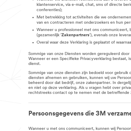
klantenservice, via e-mail, chat, sms of directe b
conferenties);
Met betrekking tot activiteiten die we ondernemen
van en contracteren met onderzoekers en hun per
Wanneer u professioneel met ons communiceert, bijv
(gezamenlijk '
Zakenpartners
'), evenals onze levera
Overal waar deze Verklaring is geplaatst of waarn
Sommige van onze Diensten worden gereguleerd door bep
Wanneer er een Specifieke Privacyverklaring bestaat, i
dienst.
Sommige van onze diensten zijn bedoeld voor gebruik do
diensten afnemen en gebruiken, kunnen wij uw Persoo
beheerd door dat bedrijf, onze zakenpartner. In dergel
en niet op deze verklaring. Als u vragen hebt over pr
rechtstreeks contact op te nemen met de betreffende 
Persoonsgegevens die 3M verzame
Wanneer u met ons communiceert, kunnen wij Persoon