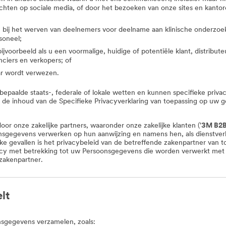
erichten op sociale media, of door het bezoeken van onze sites en kant
 bij het werven van deelnemers voor deelname aan klinische onderzoeken
soneel;
oorbeeld als u een voormalige, huidige of potentiële klant, distribut
nciers en verkopers; of
aar wordt verwezen.
aalde staats-, federale of lokale wetten en kunnen specifieke privac
s de inhoud van de Specifieke Privacyverklaring van toepassing op uw g
or onze zakelijke partners, waaronder onze zakelijke klanten ('
3M B2B
nsgegevens verwerken op hun aanwijzing en namens hen, als dienstver
ijke gevallen is het privacybeleid van de betreffende zakenpartner va
ivacy met betrekking tot uw Persoonsgegevens die worden verwerkt met
zakenpartner.
lt
sgegevens verzamelen, zoals: