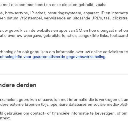
 met ons communiceert en onze diensten gebruikt, zoals:
pe, browsertype, IP-adres, besturingssysteem, apparaat-ID en internet
n datum-/tijdstempel, verwijzende en uitgaande URL's, taal, clickstr
ls uw gebruik van de websites en apps van 3M en hoe u omgaat met onze
atie over uw weergave, gebruikte functies, aangeklikte links, toetsaa
ologieën ook gebruiken om informatie over uw online activiteiten te
technologieën voor geautomatiseerde gegevensverzameling
.
andere derden
amelen, gebruiken of aanvullen met informatie die is verkregen uit 
ndere externe bronnen (bijv. openbare databases en sociale media-platf
d gebruiken om contact- of financiële informatie te bevestigen, of om
strekt.