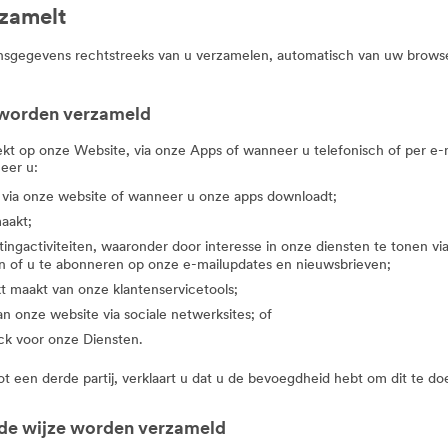
zamelt
egevens rechtstreeks van u verzamelen, automatisch van uw browser
 worden verzameld
ekt op onze Website, via onze Apps of wanneer u telefonisch of per 
eer u:
 via onze website of wanneer u onze apps downloadt;
maakt;
tingactiviteiten, waaronder door interesse in onze diensten te tonen v
 of u te abonneren op onze e-mailupdates en nieuwsbrieven;
t maakt van onze klantenservicetools;
n onze website via sociale netwerksites; of
ck voor onze Diensten.
 een derde partij, verklaart u dat u de bevoegdheid hebt om dit te doe
de wijze worden verzameld