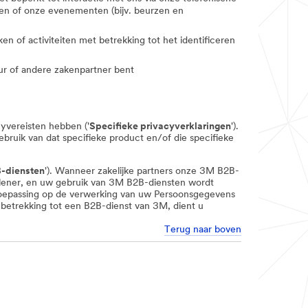
oren of onze evenementen (bijv. beurzen en
 of activiteiten met betrekking tot het identificeren
eur of andere zakenpartner bent
yvereisten hebben ('
Specifieke privacyverklaringen
').
ebruik van dat specifieke product en/of die specifieke
-diensten
'). Wanneer zakelijke partners onze 3M B2B-
lener, en uw gebruik van 3M B2B-diensten wordt
n toepassing op de verwerking van uw Persoonsgegevens
 betrekking tot een B2B-dienst van 3M, dient u
Terug naar boven