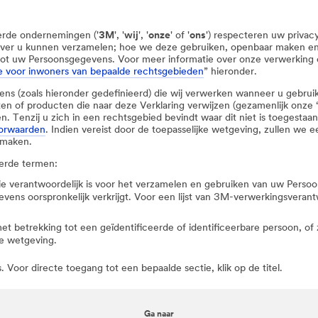
rde ondernemingen ('
3M
', '
wij
', '
onze
' of '
ons
') respecteren uw privac
 over u kunnen verzamelen; hoe we deze gebruiken, openbaar maken e
tot uw Persoonsgegevens. Voor meer informatie over onze verwerking e
e voor inwoners van bepaalde rechtsgebieden
” hieronder.
ens (zoals hieronder gedefinieerd) die wij verwerken wanneer u gebru
en of producten die naar deze Verklaring verwijzen (gezamenlijk onze 
 Tenzij u zich in een rechtsgebied bevindt waar dit niet is toegestaan
oorwaarden
. Indien vereist door de toepasselijke wetgeving, zullen w
 maken.
eerde termen:
t die verantwoordelijk is voor het verzamelen en gebruiken van uw Per
ens oorspronkelijk verkrijgt. Voor een lijst van 3M-verwerkingsverantw
 met betrekking tot een geïdentificeerde of identificeerbare persoon, of
ke wetgeving.
 Voor directe toegang tot een bepaalde sectie, klik op de titel.
Ga naar