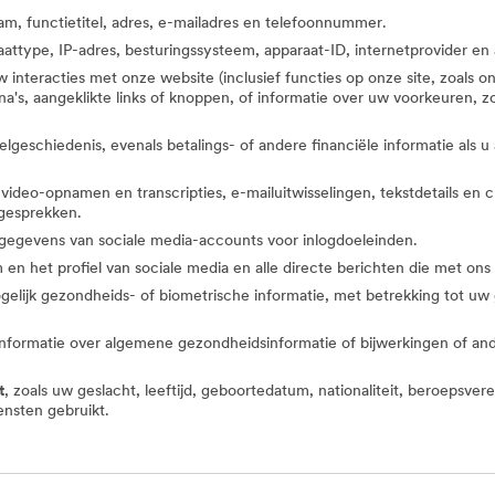
m, functietitel, adres, e-mailadres en telefoonnummer.
attype, IP-adres, besturingssysteem, apparaat-ID, internetprovider en
w interacties met onze website (inclusief functies op onze site, zoals 
gina's, aangeklikte links of knoppen, of informatie over uw voorkeure
lgeschiedenis, evenals betalings- of andere financiële informatie als 
 video-opnamen en transcripties, e-mailuitwisselingen, tekstdetails 
gesprekken.
, gegevens van sociale media-accounts voor inlogdoeleinden.
en het profiel van sociale media en alle directe berichten die met ons z
gelijk gezondheids- of biometrische informatie, met betrekking tot u
f informatie over algemene gezondheidsinformatie of bijwerkingen of a
t
, zoals uw geslacht, leeftijd, geboortedatum, nationaliteit, beroepsv
ensten gebruikt.