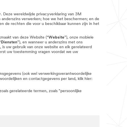
y. Deze wereldwijde privacyverklaring van 3M
n anderszins verwerken; hoe we het beschermen; en de
n de rechten die voor u beschikbaar kunnen zijn in het
ikmaakt van deze Website (“
Website
”), onze mobiele
“
Diensten
”), en wanneer u anderszins met ons
, is uw gebruik van onze website en elk gerelateerd
e eerst uw toestemming vragen voordat we uw
soonsgegevens (ook wel verwerkingsverantwoordelijke
oordelijken en contactgegevens per land, klik hier:
 zoals gerelateerde termen, zoals "persoonlijke