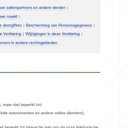
 van zakenpartners en andere derden
aar maakt
e doorgiften
Bescherming van Persoonsgegevens
e Verklaring
Wijzigingen in deze Verklaring
woners in andere rechtsgebieden
 maar niet beperkt tot:
igitale evenementen en andere online diensten);
t beperkt tot interactie met ons via onze telefonische