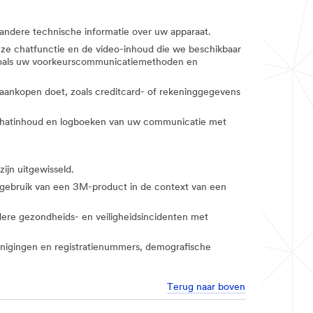
 andere technische informatie over uw apparaat.
onze chatfunctie en de video-inhoud die we beschikbaar
n, zoals uw voorkeurscommunicatiemethoden en
u aankopen doet, zoals creditcard- of rekeninggegevens
en chatinhoud en logboeken van uw communicatie met
ijn uitgewisseld.
w gebruik van een 3M-product in de context van een
ndere gezondheids- en veiligheidsincidenten met
erenigingen en registratienummers, demografische
Terug naar boven