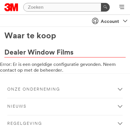
Account
Waar te koop
Dealer Window Films
Error: Er is een ongeldige configuratie gevonden. Neem
Filter
Webshops
contact op met de beheerder.
op
type
verkoopadres
ONZE ONDERNEMING
Bekijk alles
NIEUWS
Alleen
REGELGEVING
gecertificeerde
webshops