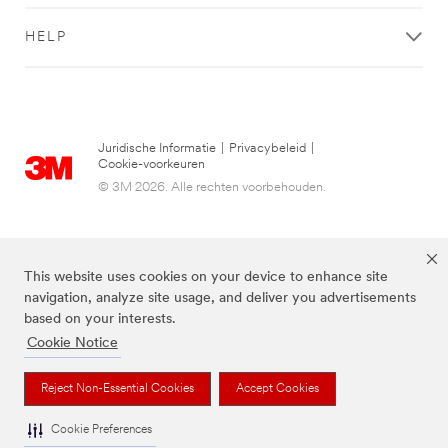
HELP
Vind
een
verkoopadres
bij
Juridische Informatie
|
Privacybeleid
|
u
Cookie-voorkeuren
in
© 3M 2026. Alle rechten voorbehouden.
de
buurt
Het
kan
This website uses cookies on your device to enhance site
zijn
navigation, analyze site usage, and deliver you advertisements
dat
based on your interests.
dit
Cookie Notice
specifieke
product
De bovenstaande merken zijn handelsmerken van 3M.we
Reject Non-Essential Cookies
Accept Cookies
hier
niet
wordt
Cookie Preferences