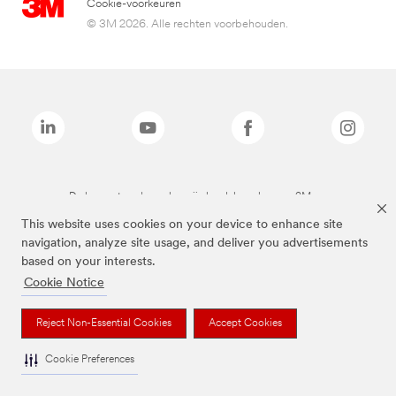
Cookie-voorkeuren
© 3M 2026. Alle rechten voorbehouden.
De bovenstaande merken zijn handelsmerken van 3M.we
This website uses cookies on your device to enhance site
navigation, analyze site usage, and deliver you advertisements
based on your interests.
Cookie Notice
Reject Non-Essential Cookies
Accept Cookies
Cookie Preferences