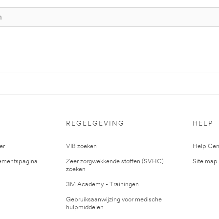
S
REGELGEVING
HELP
er
VIB zoeken
Help Cen
mentspagina
Zeer zorgwekkende stoffen (SVHC)
Site map
zoeken
3M Academy - Trainingen
Gebruiksaanwijzing voor medische
hulpmiddelen