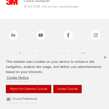
Cookie-voorkeuren
© 3M 2026. Alle rechten voorbehouden.
De bovenstaande merken zijn handelsmerken van 3M.we
This website uses cookies on your device to enhance site
navigation, analyze site usage, and deliver you advertisements
based on your interests.
Cookie Notice
Reject Non-Essential Cookies
Accept Cookies
Cookie Preferences