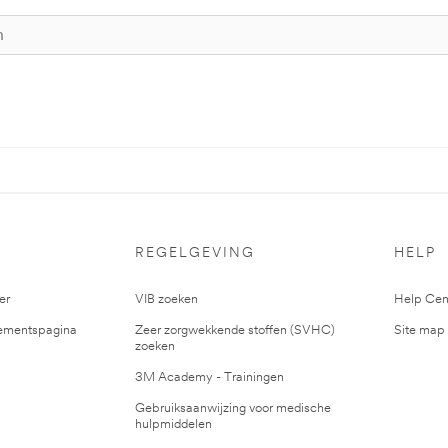
S
REGELGEVING
HELP
er
VIB zoeken
Help Cen
mentspagina
Zeer zorgwekkende stoffen (SVHC)
Site map
zoeken
3M Academy - Trainingen
Gebruiksaanwijzing voor medische
hulpmiddelen