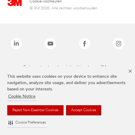
Cookie-voorkeuren
© 3M 2026. Alle rechten voorbehouden.
De bovenstaande merken zijn handelsmerken van 3M.we
This website uses cookies on your device to enhance site
navigation, analyze site usage, and deliver you advertisements
based on your interests.
Cookie Notice
Reject Non-Essential Cookies
Accept Cookies
Cookie Preferences