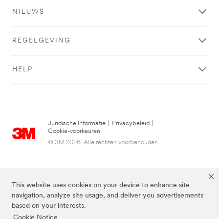
**
Security-
NIEUWS
PersonalSafety-
Hardware-
CommunicationSolutions
and-
***
Software
REGELGEVING
url**
***
url**
/3M/nl_NL/company-
HELP
base-
/3M/nl_NL/company-
bnl/all-
base-
3m-
bnl/all-
products/?
3m-
N=5002385+8709322+8711017+8711405+8720540&rt=r
products/
**Site
**Site
Juridische Informatie
|
Privacybeleid
|
area
area
Cookie-voorkeuren
**
**
© 3M 2026. Alle rechten voorbehouden.
WorkplaceSafety-
Safety-
CommunicationSolutions
Traffic-
***
and-
url**
Vehicle-
This website uses cookies on your device to enhance site
Safety
/3M/nl_NL/worker-
navigation, analyze site usage, and deliver you advertisements
***
health-
based on your interests.
url**
safety/
Cookie Notice