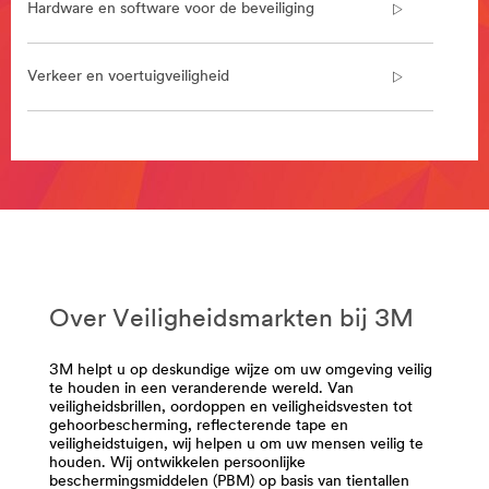
Hardware en software voor de beveiliging
**Site
area
**
Verkeer en voertuigveiligheid
Safety-
BuildingSafety
***
url**
**Site
/3M/nl_NL/company-
area
base-
**
bnl/all-
Safety-
3m-
Chemicals-
products/
and-
Beveiliging
Advanced-
van
Materials
Over Veiligheidsmarkten bij 3M
gebouwen
***
url**
Van
3M helpt u op deskundige wijze om uw omgeving veilig
brandweeroplossingen
/3M/nl_NL/company-
te houden in een veranderende wereld. Van
die
base-
veiligheidsbrillen, oordoppen en veiligheidsvesten tot
de
bnl/all-
gehoorbescherming, reflecterende tape en
veiligheidstuigen, wij helpen u om uw mensen veilig te
verspreiding
3m-
houden. Wij ontwikkelen persoonlijke
van
products/
beschermingsmiddelen (PBM) op basis van tientallen