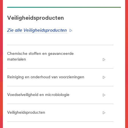
**Site
area
Veiligheidsproducten
**
WorkplaceSafety-
Zie alle Veiligheidsproducten
Anti-
SlipTapesandTreads
***
url**
Chemische stoffen en geavanceerde
http://solutions.3m.com/wps/portal/3M/en_US/Facilitie
materialen
Care-
Cleaning-
NA/commercial-
Reiniging en onderhoud van voorzieningen
cleaning/cleaning-
supplies/~/Facilities-
Care-
Voedselveiligheid en microbiologie
Cleaning-
Products/Anti-
Slip-
Veiligheidsproducten
Tapes-
Treads?
N=6702767&rt=c3