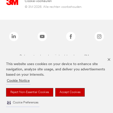
Cookie-voorkeuren
© 3M 2026. Alle rechten voorbehouden.
De bovenstaande merken zijn handelsmerken van 3M.we
This website uses cookies on your device to enhance site
navigation, analyze site usage, and deliver you advertisements
based on your interests.
Cookie Notice
Reject Non-Essential Cookies
Accept Cookies
Cookie Preferences