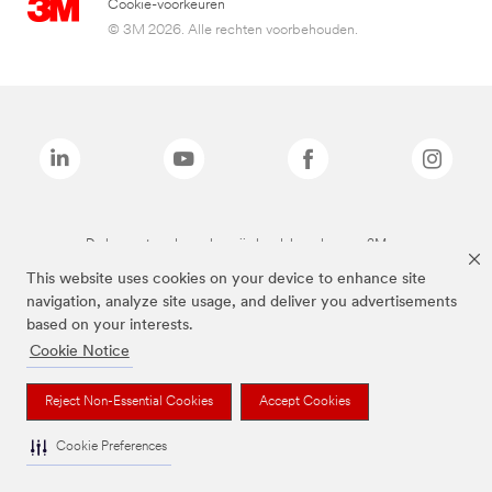
Cookie-voorkeuren
© 3M 2026. Alle rechten voorbehouden.
De bovenstaande merken zijn handelsmerken van 3M.we
This website uses cookies on your device to enhance site
navigation, analyze site usage, and deliver you advertisements
based on your interests.
Cookie Notice
Reject Non-Essential Cookies
Accept Cookies
Cookie Preferences