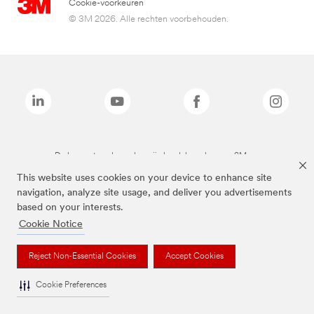
Cookie-voorkeuren
© 3M 2026. Alle rechten voorbehouden.
De bovenstaande merken zijn handelsmerken van 3M.we
This website uses cookies on your device to enhance site
navigation, analyze site usage, and deliver you advertisements
based on your interests.
Cookie Notice
Reject Non-Essential Cookies
Accept Cookies
Cookie Preferences