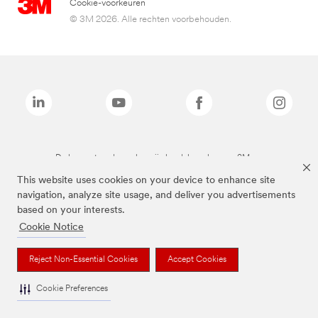
Cookie-voorkeuren
© 3M 2026. Alle rechten voorbehouden.
De bovenstaande merken zijn handelsmerken van 3M.we
This website uses cookies on your device to enhance site
navigation, analyze site usage, and deliver you advertisements
based on your interests.
Cookie Notice
Reject Non-Essential Cookies
Accept Cookies
Cookie Preferences