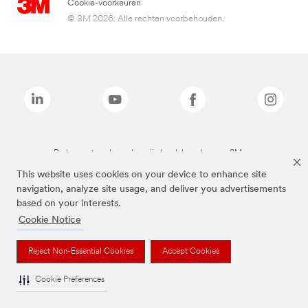
Cookie-voorkeuren
© 3M 2026. Alle rechten voorbehouden.
De bovenstaande merken zijn handelsmerken van 3M.we
This website uses cookies on your device to enhance site
navigation, analyze site usage, and deliver you advertisements
based on your interests.
Cookie Notice
Reject Non-Essential Cookies
Accept Cookies
Cookie Preferences