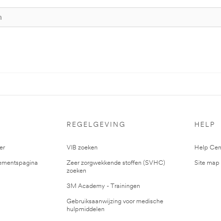
S
REGELGEVING
HELP
er
VIB zoeken
Help Cen
mentspagina
Zeer zorgwekkende stoffen (SVHC)
Site map
zoeken
3M Academy - Trainingen
Gebruiksaanwijzing voor medische
hulpmiddelen