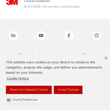
Cookie-voorkeuren
© 3M 2026. Alle rechten voorbehouden.
De bovenstaande merken zijn handelsmerken van 3M.we
This website uses cookies on your device to enhance site
navigation, analyze site usage, and deliver you advertisements
based on your interests.
Cookie Notice
Reject Non-Essential Cookies
Accept Cookies
Cookie Preferences