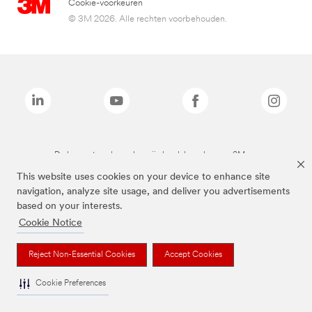
Cookie-voorkeuren
© 3M 2026. Alle rechten voorbehouden.
De bovenstaande merken zijn handelsmerken van 3M.we
This website uses cookies on your device to enhance site
navigation, analyze site usage, and deliver you advertisements
based on your interests.
Cookie Notice
Reject Non-Essential Cookies
Accept Cookies
Cookie Preferences