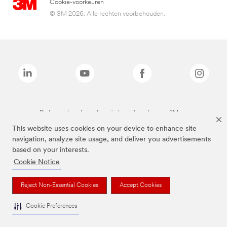
Cookie-voorkeuren
© 3M 2026. Alle rechten voorbehouden.
De bovenstaande merken zijn handelsmerken van 3M.we
This website uses cookies on your device to enhance site
navigation, analyze site usage, and deliver you advertisements
based on your interests.
Cookie Notice
Reject Non-Essential Cookies
Accept Cookies
Cookie Preferences