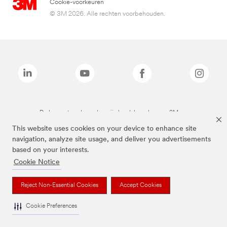
Cookie-voorkeuren
© 3M 2026. Alle rechten voorbehouden.
De bovenstaande merken zijn handelsmerken van 3M.we
This website uses cookies on your device to enhance site
navigation, analyze site usage, and deliver you advertisements
based on your interests.
Cookie Notice
Reject Non-Essential Cookies
Accept Cookies
Cookie Preferences