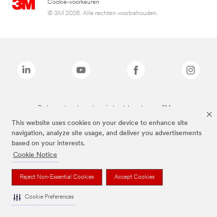
Cookie-voorkeuren
© 3M 2026. Alle rechten voorbehouden.
De bovenstaande merken zijn handelsmerken van 3M.we
This website uses cookies on your device to enhance site
navigation, analyze site usage, and deliver you advertisements
based on your interests.
Cookie Notice
Reject Non-Essential Cookies
Accept Cookies
Cookie Preferences