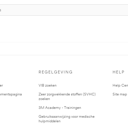
S
REGELGEVING
HELP
er
VIB zoeken
Help Cen
mentspagina
Zeer zorgwekkende stoffen (SVHC)
Site map
zoeken
3M Academy - Trainingen
Gebruiksaanwijzing voor medische
hulpmiddelen