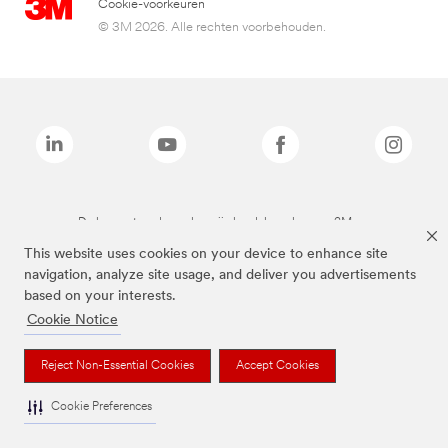
Cookie-voorkeuren
© 3M 2026. Alle rechten voorbehouden.
De bovenstaande merken zijn handelsmerken van 3M.we
This website uses cookies on your device to enhance site
navigation, analyze site usage, and deliver you advertisements
based on your interests.
Cookie Notice
Reject Non-Essential Cookies
Accept Cookies
Cookie Preferences