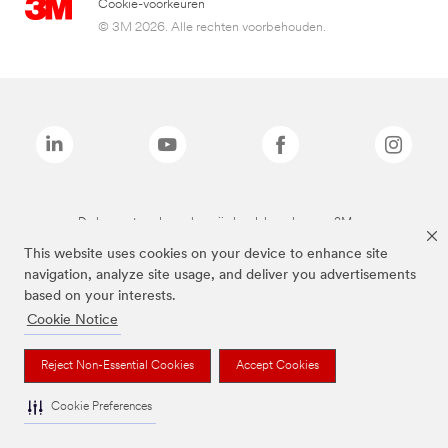
Cookie-voorkeuren
© 3M 2026. Alle rechten voorbehouden.
De bovenstaande merken zijn handelsmerken van 3M.we
This website uses cookies on your device to enhance site
navigation, analyze site usage, and deliver you advertisements
based on your interests.
Cookie Notice
Reject Non-Essential Cookies
Accept Cookies
Cookie Preferences