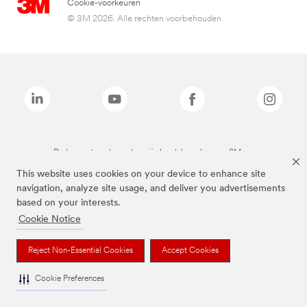
Cookie-voorkeuren
© 3M 2026. Alle rechten voorbehouden.
De bovenstaande merken zijn handelsmerken van 3M.we
This website uses cookies on your device to enhance site
navigation, analyze site usage, and deliver you advertisements
based on your interests.
Cookie Notice
Reject Non-Essential Cookies
Accept Cookies
Cookie Preferences