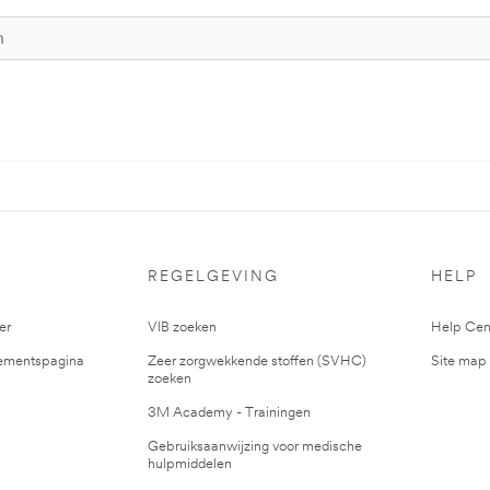
S
REGELGEVING
HELP
er
VIB zoeken
Help Cen
mentspagina
Zeer zorgwekkende stoffen (SVHC)
Site map
zoeken
3M Academy - Trainingen
Gebruiksaanwijzing voor medische
hulpmiddelen