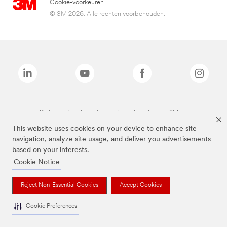
Cookie-voorkeuren
© 3M 2026. Alle rechten voorbehouden.
De bovenstaande merken zijn handelsmerken van 3M.we
This website uses cookies on your device to enhance site
navigation, analyze site usage, and deliver you advertisements
based on your interests.
Cookie Notice
Reject Non-Essential Cookies
Accept Cookies
Cookie Preferences