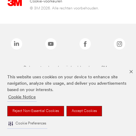
Cookie-voorkeuren
© 3M 2026. Alle rechten voorbehouden.
De bovenstaande merken zijn handelsmerken van 3M.we
This website uses cookies on your device to enhance site
navigation, analyze site usage, and deliver you advertisements
based on your interests.
Cookie Notice
Reject Non-Essential Cookies
Accept Cookies
Cookie Preferences