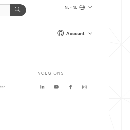
NL - NL
Account
VOLG ONS
ter