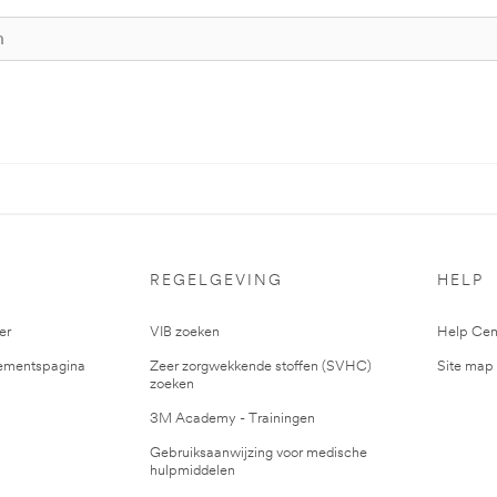
S
REGELGEVING
HELP
er
VIB zoeken
Help Cen
mentspagina
Zeer zorgwekkende stoffen (SVHC)
Site map
zoeken
3M Academy - Trainingen
Gebruiksaanwijzing voor medische
hulpmiddelen