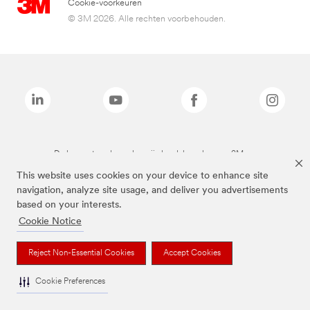
Cookie-voorkeuren
© 3M 2026. Alle rechten voorbehouden.
De bovenstaande merken zijn handelsmerken van 3M.we
This website uses cookies on your device to enhance site
navigation, analyze site usage, and deliver you advertisements
based on your interests.
Cookie Notice
Reject Non-Essential Cookies
Accept Cookies
Cookie Preferences