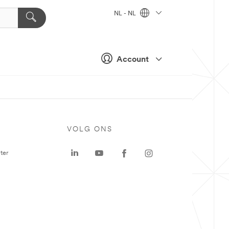
NL - NL
Account
VOLG ONS
ter