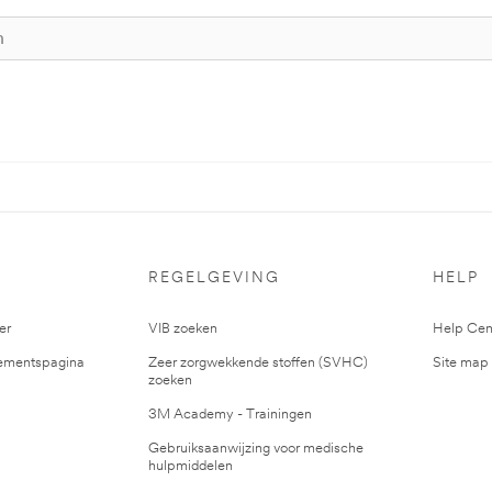
S
REGELGEVING
HELP
er
VIB zoeken
Help Cen
mentspagina
Zeer zorgwekkende stoffen (SVHC)
Site map
zoeken
3M Academy - Trainingen
Gebruiksaanwijzing voor medische
hulpmiddelen