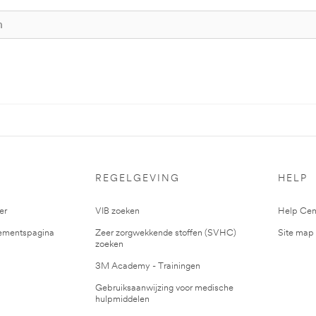
S
REGELGEVING
HELP
er
VIB zoeken
Help Cen
mentspagina
Zeer zorgwekkende stoffen (SVHC)
Site map
zoeken
3M Academy - Trainingen
Gebruiksaanwijzing voor medische
hulpmiddelen