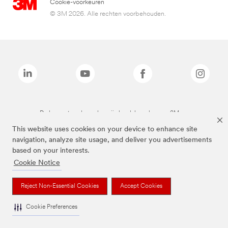
Cookie-voorkeuren
© 3M 2026. Alle rechten voorbehouden.
De bovenstaande merken zijn handelsmerken van 3M.we
This website uses cookies on your device to enhance site
navigation, analyze site usage, and deliver you advertisements
based on your interests.
Cookie Notice
Reject Non-Essential Cookies
Accept Cookies
Cookie Preferences