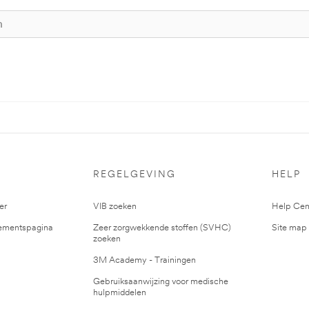
S
REGELGEVING
HELP
er
VIB zoeken
Help Cen
mentspagina
Zeer zorgwekkende stoffen (SVHC)
Site map
zoeken
3M Academy - Trainingen
Gebruiksaanwijzing voor medische
hulpmiddelen