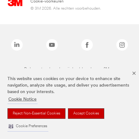
Cookie-voorkeuren
© 3M 2026. Alle rechten voorbehouden.
De bovenstaande merken zijn handelsmerken van 3M.we
This website uses cookies on your device to enhance site
navigation, analyze site usage, and deliver you advertisements
based on your interests.
Cookie Notice
Reject Non-Essential Cookies
Accept Cookies
Cookie Preferences