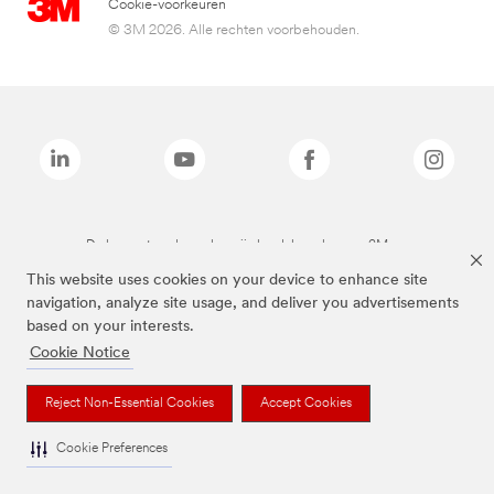
Cookie-voorkeuren
© 3M 2026. Alle rechten voorbehouden.
De bovenstaande merken zijn handelsmerken van 3M.we
This website uses cookies on your device to enhance site
navigation, analyze site usage, and deliver you advertisements
based on your interests.
Cookie Notice
Reject Non-Essential Cookies
Accept Cookies
Cookie Preferences