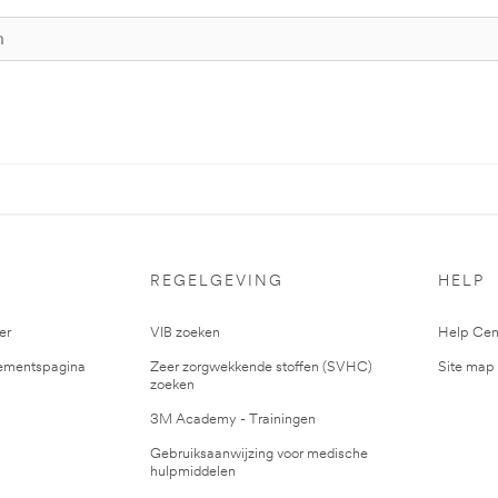
S
REGELGEVING
HELP
er
VIB zoeken
Help Cen
mentspagina
Zeer zorgwekkende stoffen (SVHC)
Site map
zoeken
3M Academy - Trainingen
Gebruiksaanwijzing voor medische
hulpmiddelen