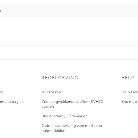
S
REGELGEVING
HELP
er
VIB zoeken
Help Cen
mentspagina
Zeer zorgwekkende stoffen (SVHC)
Site map
zoeken
3M Academy - Trainingen
Gebruiksaanwijzing voor medische
hulpmiddelen