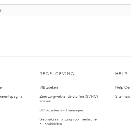
S
REGELGEVING
HELP
er
VIB zoeken
Help Cen
mentspagina
Zeer zorgwekkende stoffen (SVHC)
Site map
zoeken
3M Academy - Trainingen
Gebruiksaanwijzing voor medische
hulpmiddelen