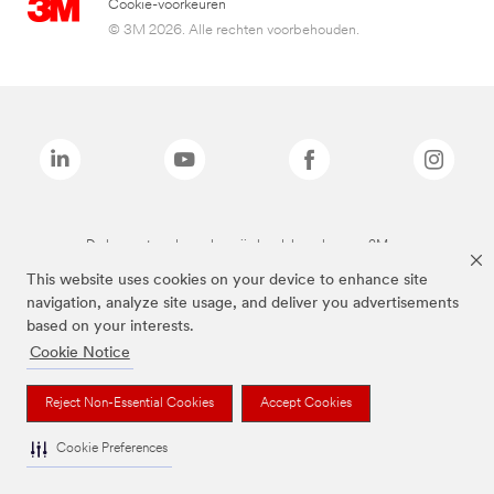
Cookie-voorkeuren
© 3M 2026. Alle rechten voorbehouden.
De bovenstaande merken zijn handelsmerken van 3M.we
This website uses cookies on your device to enhance site
navigation, analyze site usage, and deliver you advertisements
based on your interests.
Cookie Notice
Reject Non-Essential Cookies
Accept Cookies
Cookie Preferences