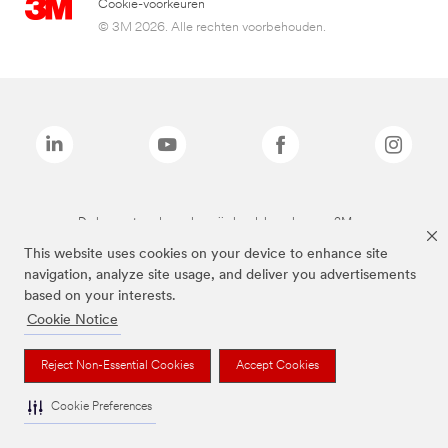
Cookie-voorkeuren
© 3M 2026. Alle rechten voorbehouden.
De bovenstaande merken zijn handelsmerken van 3M.we
This website uses cookies on your device to enhance site
navigation, analyze site usage, and deliver you advertisements
based on your interests.
Cookie Notice
Reject Non-Essential Cookies
Accept Cookies
Cookie Preferences