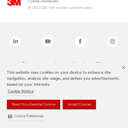
Cookie-voorkeuren
© 3M 2026. Alle rechten voorbehouden.
De bovenstaande merken zijn handelsmerken van 3M.we
This website uses cookies on your device to enhance site
navigation, analyze site usage, and deliver you advertisements
based on your interests.
Cookie Notice
Reject Non-Essential Cookies
Accept Cookies
Cookie Preferences