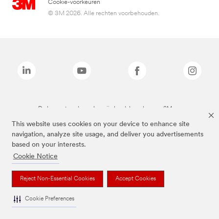
Cookie-voorkeuren
© 3M 2026. Alle rechten voorbehouden.
De bovenstaande merken zijn handelsmerken van 3M.we
This website uses cookies on your device to enhance site
navigation, analyze site usage, and deliver you advertisements
based on your interests.
Cookie Notice
Reject Non-Essential Cookies
Accept Cookies
Cookie Preferences