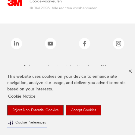
Cookie-voorkeuren
© 3M 2026. Alle rechten voorbehouden.
De bovenstaande merken zijn handelsmerken van 3M.we
This website uses cookies on your device to enhance site
navigation, analyze site usage, and deliver you advertisements
based on your interests.
Cookie Notice
Reject Non-Essential Cookies
Accept Cookies
Cookie Preferences