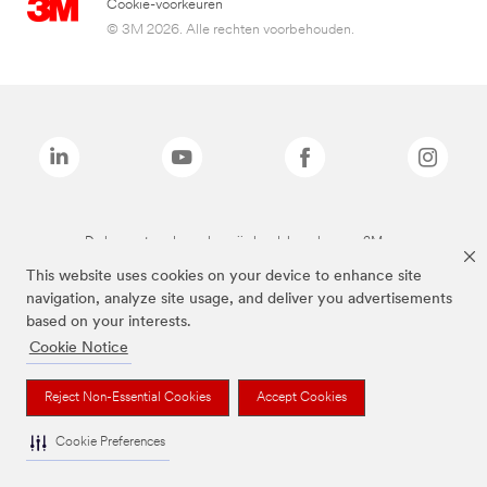
Cookie-voorkeuren
© 3M 2026. Alle rechten voorbehouden.
De bovenstaande merken zijn handelsmerken van 3M.we
This website uses cookies on your device to enhance site
navigation, analyze site usage, and deliver you advertisements
based on your interests.
Cookie Notice
Reject Non-Essential Cookies
Accept Cookies
Cookie Preferences