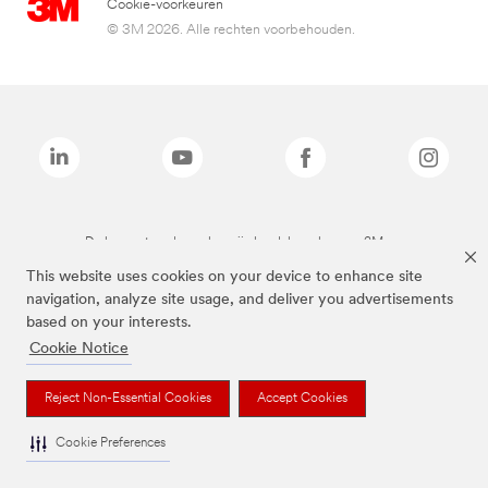
Cookie-voorkeuren
© 3M 2026. Alle rechten voorbehouden.
De bovenstaande merken zijn handelsmerken van 3M.we
This website uses cookies on your device to enhance site
navigation, analyze site usage, and deliver you advertisements
based on your interests.
Cookie Notice
Reject Non-Essential Cookies
Accept Cookies
Cookie Preferences