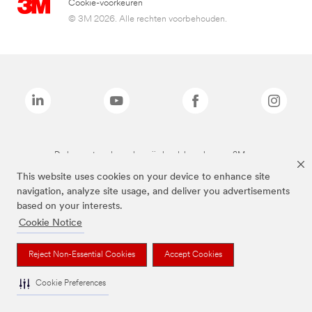
Cookie-voorkeuren
© 3M 2026. Alle rechten voorbehouden.
De bovenstaande merken zijn handelsmerken van 3M.we
This website uses cookies on your device to enhance site
navigation, analyze site usage, and deliver you advertisements
based on your interests.
Cookie Notice
Reject Non-Essential Cookies
Accept Cookies
Cookie Preferences