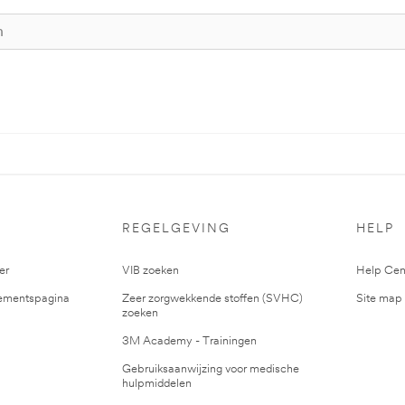
S
REGELGEVING
HELP
er
VIB zoeken
Help Cen
mentspagina
Zeer zorgwekkende stoffen (SVHC)
Site map
zoeken
3M Academy - Trainingen
Gebruiksaanwijzing voor medische
hulpmiddelen