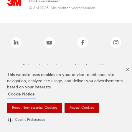
Cookie-voorkeuren
© 3M 2026. Alle rechten voorbehouden.
De bovenstaande merken zijn handelsmerken van 3M.we
This website uses cookies on your device to enhance site
navigation, analyze site usage, and deliver you advertisements
based on your interests.
Cookie Notice
Reject Non-Essential Cookies
Accept Cookies
Cookie Preferences