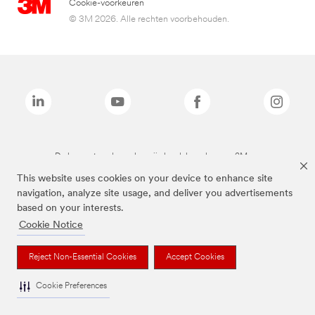
Cookie-voorkeuren
© 3M 2026. Alle rechten voorbehouden.
De bovenstaande merken zijn handelsmerken van 3M.we
This website uses cookies on your device to enhance site
navigation, analyze site usage, and deliver you advertisements
based on your interests.
Cookie Notice
Reject Non-Essential Cookies
Accept Cookies
Cookie Preferences