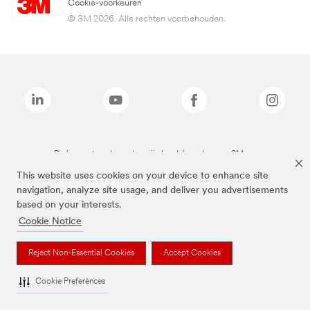
Cookie-voorkeuren
© 3M 2026. Alle rechten voorbehouden.
De bovenstaande merken zijn handelsmerken van 3M.we
This website uses cookies on your device to enhance site
navigation, analyze site usage, and deliver you advertisements
based on your interests.
Cookie Notice
Reject Non-Essential Cookies
Accept Cookies
Cookie Preferences